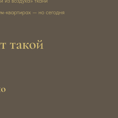
й из воздуха» ткани
иум-квартирах — но сегодня
т такой
но