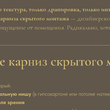
 текстура, только драпировка, только ин
карниза скрытого монтажа
— дизайнерско
ощущение от помещения. Радикально, хотя
е карниз скрытого
орый:
альную нишу
(в гипсокартоне или потолке натяж
оля зрения