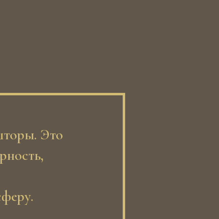
шторы. Это
урность,
сферу.