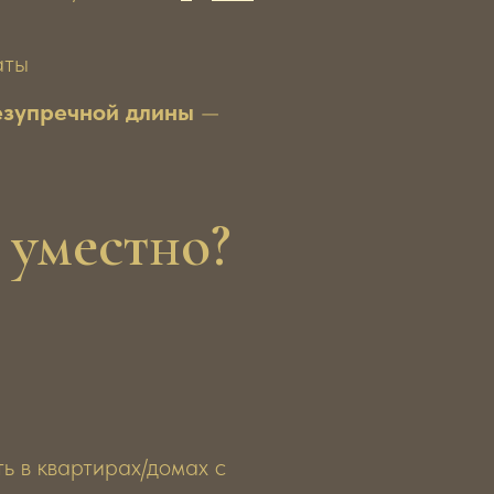
аты
езупречной длины
—
 уместно?
ь в квартирах/домах с