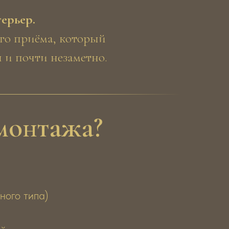
терьер.
го приёма, который
 и почти незаметно.
 монтажа?
ного типа)