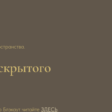
странства.
скрытого
о Блэкаут читайте
ЗДЕСЬ
.