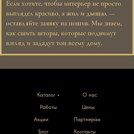
Если хотите, чтобы интерьер не просто
выглядел красиво, а
жил и дышал
—
оставляйте заявку на пошив. Мы знаем,
как сшить шторы, которые поднимут
взгляд и зададут тон всему дому.
Каталог
О нас
Работы
Цены
Акции
Партнерам
Блог
Контакты