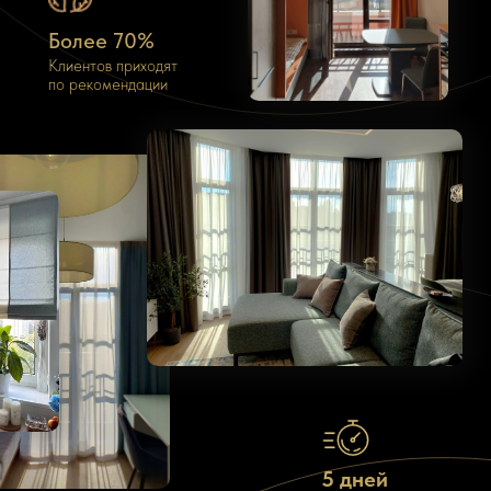
Более 70%
Клиентов приходят
по рекомендации
Шторы на заказ в
деталях
5 дней