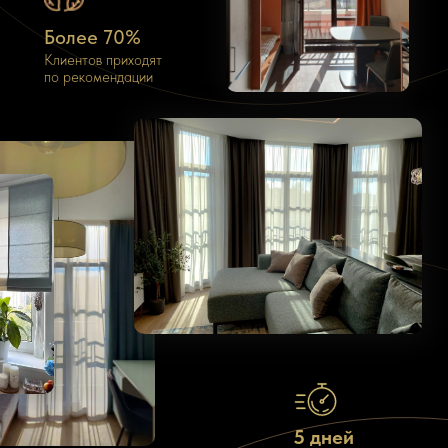
Более 70%
Клиентов приходят
по рекомендации
Шторы на заказ в
деталях
5 дней