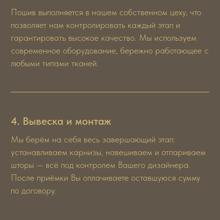
Команда ведущих
Пошив выполняется в нашем собственном цеху, что
экспертов Royal Textura
позволяет нам контролировать каждый этап и
гарантировать высокое качество. Мы используем
современное оборудование, бережно работающее с
любыми типами тканей.
4. Вывеска и монтаж
Мы берём на себя весь завершающий этап:
устанавливаем карнизы, навешиваем и отпариваем
шторы — всё под контролем Вашего дизайнера.
После приёмки Вы оплачиваете оставшуюся сумму
по договору.
Эмерсон Аделина
Конанков Алекс