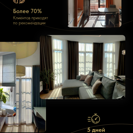
Более 70%
Клиентов приходят
по рекомендации
Шторы на заказ в
деталях
5 дней