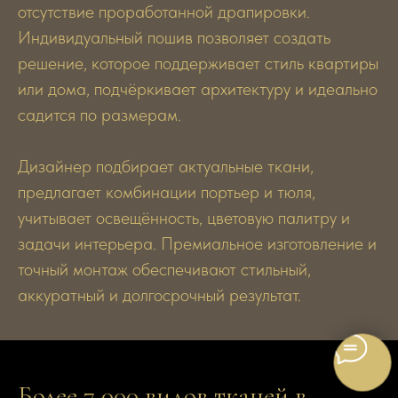
отсутствие проработанной драпировки.
Индивидуальный пошив позволяет создать
решение, которое поддерживает стиль квартиры
или дома, подчёркивает архитектуру и идеально
садится по размерам.
Дизайнер подбирает актуальные ткани,
предлагает комбинации портьер и тюля,
учитывает освещённость, цветовую палитру и
задачи интерьера. Премиальное изготовление и
точный монтаж обеспечивают стильный,
аккуратный и долгосрочный результат.
Более 7 000 видов тканей в