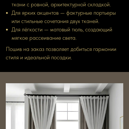
ткани с ровной, архитектурной складкой.
Для ярких акцентов — фактурные портьеры
или стильные сочетания двух тканей.
Для лёгкости — матовый тюль, создающий
мягкое рассеивание света.
Пошив на заказ позволяет добиться гармонии
стиля и идеальной посадки.