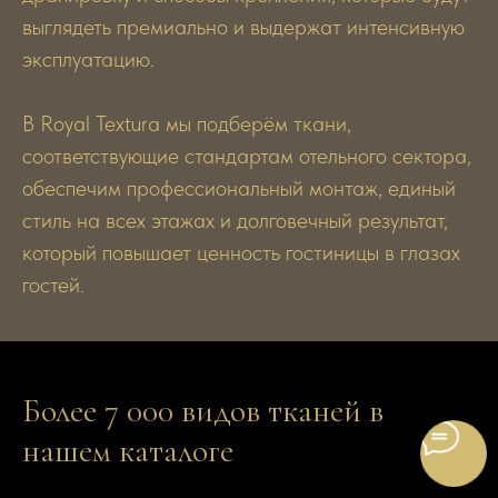
выглядеть премиально и выдержат интенсивную
эксплуатацию.
В Royal Textura мы подберём ткани,
соответствующие стандартам отельного сектора,
обеспечим профессиональный монтаж, единый
стиль на всех этажах и долговечный результат,
который повышает ценность гостиницы в глазах
гостей.
Более 7 000 видов тканей в
нашем каталоге